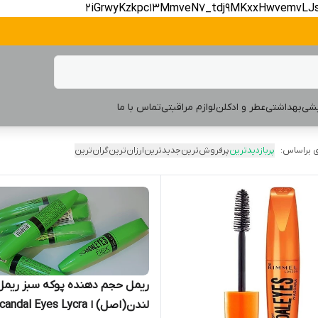
2iGrwyKzkpc13MmveN7_tdj9MKxxHwvemvLJ
یشی
بهداشتی
عطر و ادکلن
لوازم مراقبتی
تماس با ما
 براساس:
پربازدیدترین
پرفروش‌ترین
جدیدترین
ارزان‌ترین
گران‌ترین
ریمل حجم دهنده پوکه سبز ریمل
لندن(اصل) ا andal Eyes Lycra