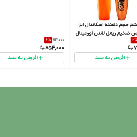
Flex
م حجم دهنده اسکاندال ایز
 ضخیم ریمل لاندن اورجینال
6
%
913,000
12
Scandal Eyes flash Volumizing
854,000
7
mascar
افزودن به سبد
افزودن به سبد