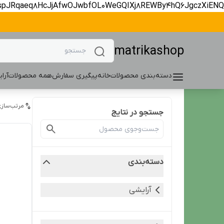
spJRqaeq8HcJjAfwOJwbfOL0WeGQIXj8REWBy4hQ6JgczXiENQ
matrikashop
دسته‌بندی محصولات
خانه
پیگیری سفارش
همه محصولات
آرا
مرتب‌سازی
جستجو در نتایج
دسته‌بندی
آرایشی