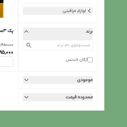
لوازم مراقبتی
پک 3عددی مراقبت مو آرگان لایتنس
برند
,450,000
895,000
آرگان لایتنس
موجودی
محدوده قیمت