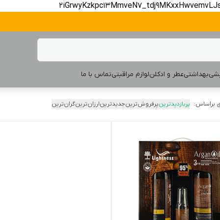
2iGrwyKzkpc13MmveN7_tdj9MKxxHwvemvLJ
یشی
بهداشتی
عطر و ادکلن
لوازم مراقبتی
تماس با ما
 براساس:
پربازدیدترین
پرفروش‌ترین
جدیدترین
ارزان‌ترین
گران‌ترین