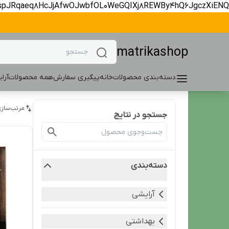
spJRqaeq8HcJjAfwOJwbfOL0WeGQIXj8REWBy4hQ6JgczXiENQ
matrikashop
دسته‌بندی محصولات
خانه
پیگیری سفارش
همه محصولات
آرا
مرتب‌سازی
جستجو در نتایج
دسته‌بندی
آرایشی
بهداشتی