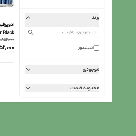
برند
r Black
2,852,000
52,000
اسپلندور
موجودی
محدوده قیمت