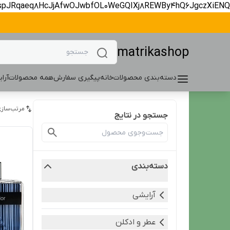
spJRqaeq8HcJjAfwOJwbfOL0WeGQIXj8REWBy4hQ6JgczXiENQ
matrikashop
دسته‌بندی محصولات
خانه
پیگیری سفارش
همه محصولات
آرا
مرتب‌سازی
جستجو در نتایج
دسته‌بندی
آرایشی
عطر و ادکلن