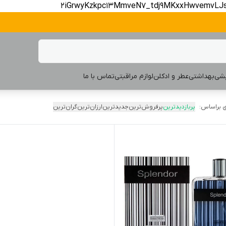
2iGrwyKzkpc13MmveN7_tdj9MKxxHwvemvLJ
یشی
بهداشتی
عطر و ادکلن
لوازم مراقبتی
تماس با ما
 براساس:
پربازدیدترین
پرفروش‌ترین
جدیدترین
ارزان‌ترین
گران‌ترین