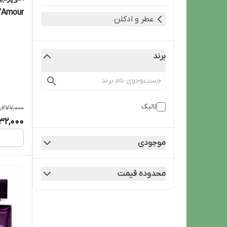
lique L’Amour
عطر و ادکلن
برند
لالیک
,277,000
32,000
موجودی
محدوده قیمت