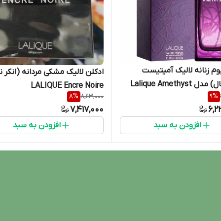
یوم زنانه لالیک آمیتیست
ادکلن لالیک مشکی مردانه (انکر نو
(اورجینال) مدل Lalique Amethyst
LALIQUE Encre Noire
8
%
8,113,000
9
%
7,417,000
6,2
افزودن به سبد
افزودن به سبد