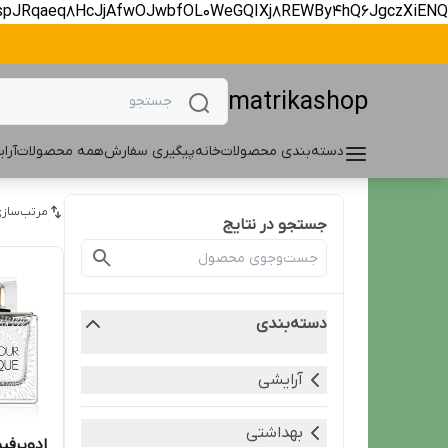
spJRqaeq8HcJjAfwOJwbfOL0WeGQIXj8REWBy4hQ6JgczXiENQ
matrikashop
دسته‌بندی محصولات
خانه
پیگیری سفارش
همه محصولات
آرا
مرتب‌سازی
جستجو در نتایج
دسته‌بندی
آرایشی
بهداشتی
ادوپرفیو