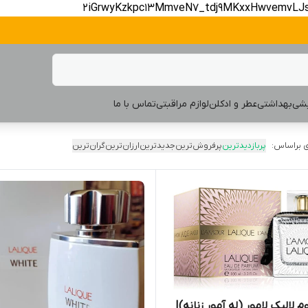
2iGrwyKzkpc13MmveN7_tdj9MKxxHwvemvLJ
یشی
بهداشتی
عطر و ادکلن
لوازم مراقبتی
تماس با ما
 براساس:
پربازدیدترین
پرفروش‌ترین
جدیدترین
ارزان‌ترین
گران‌ترین
م لالیک لامور (له آمور زنانه)|