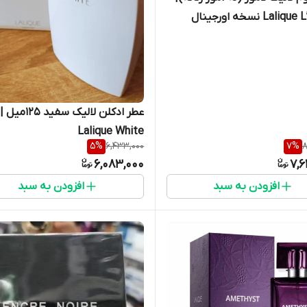
La نسخه اورجینال
عطر ادکلن لالیک سفید 125میل |
Lalique White
5
%
6,433,000
7
%
8
6,083,000
7,6
افزودن به سبد
افزودن به سبد