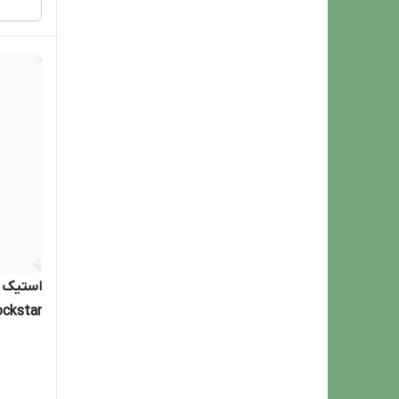
استیک د
Rockstar حجم ۵۰