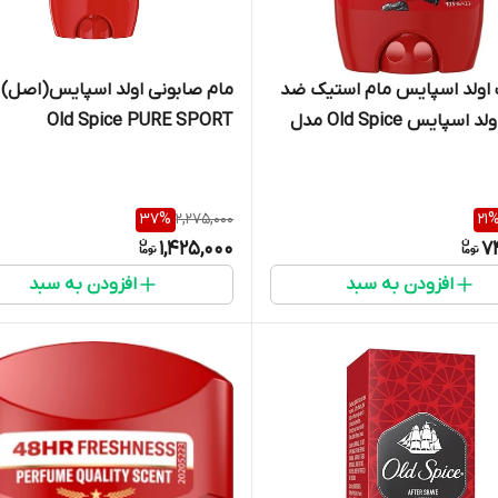
 اولد اسپایس مام استیک ضد
مام صابونی اولد اسپایس(اصل)
تعریق اولد اسپایس Old Spice مدل
Old Spice PURE SPORT
37
%
2,275,000
21
1,425,000
7
افزودن به سبد
افزودن به سبد