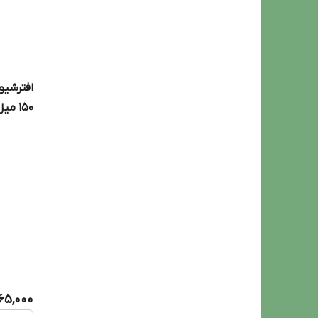
افترشیو
e 150ml
365,000