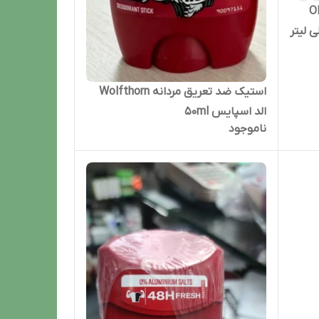
نت الد اسپایس Old
استیک ضد تعریق مردانه Wolfthorn
الد اسپایس ۵۰ml
ناموجود