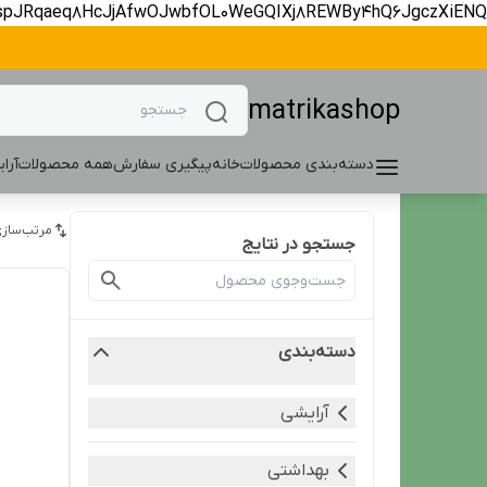
spJRqaeq8HcJjAfwOJwbfOL0WeGQIXj8REWBy4hQ6JgczXiENQ
matrikashop
دسته‌بندی محصولات
خانه
پیگیری سفارش
همه محصولات
آرا
مرتب‌سازی
جستجو در نتایج
دسته‌بندی
آرایشی
بهداشتی