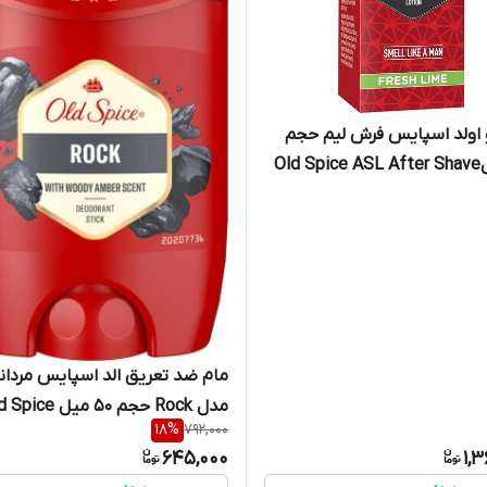
 اولد اسپایس فرش لیم حجم
150 میلOld Spice ASL After Shave
Lotion | Fresh Lim
مام ضد تعریق الد اسپایس مردان
مدل Rock حجم 50 میل ce
18
%
792,000
ROCK Deodorant Stick 50 ml
645,000
1,