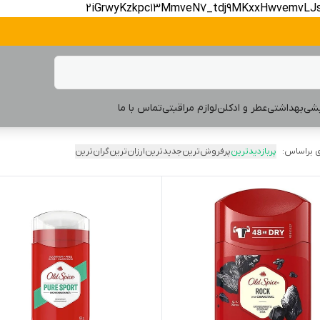
2iGrwyKzkpc13MmveN7_tdj9MKxxHwvemvLJ
یشی
بهداشتی
عطر و ادکلن
لوازم مراقبتی
تماس با ما
 براساس:
پربازدیدترین
پرفروش‌ترین
جدیدترین
ارزان‌ترین
گران‌ترین