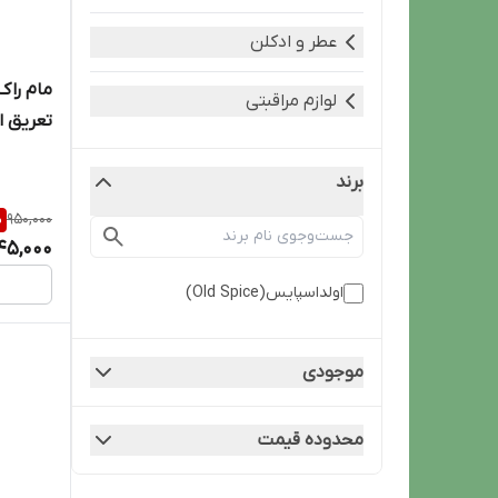
عطر و ادکلن
مام راک
لوازم مراقبتی
راک rock
برند
%
950,000
45,000
اولداسپایس(Old Spice)
موجودی
محدوده قیمت