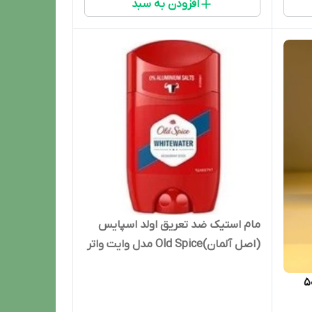
افزودن به سبد
مام استیک ضد تعریق اولد اسپایس
(اصل آلمان)Old Spice مدل وایت واتر
whitewater
 اولد اسپایس حجم ۵۰