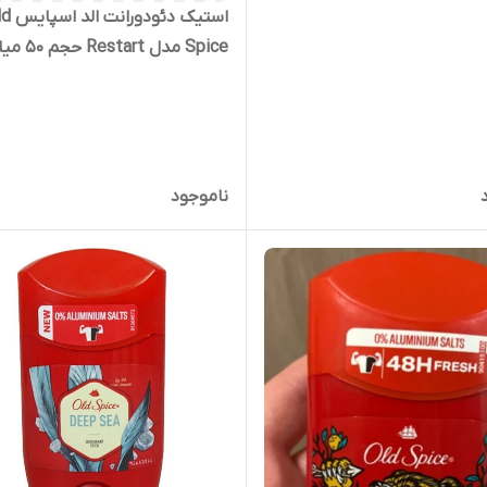
(اصل آلمان)
استیک دئودورا
Spice مدل Restart حجم 50 میلی لیتر
ناموجود