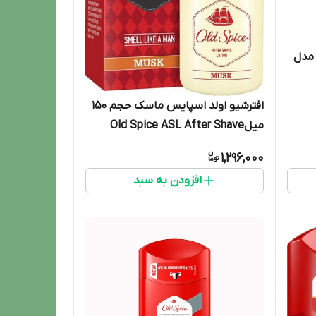
 مدل
افترشیو اولد اسپایس ماسک حجم 150
میلOld Spice ASL After Shave
Lotion | musk150ml
1,296,000
افزودن به سبد