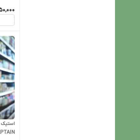
50,000
استیک د