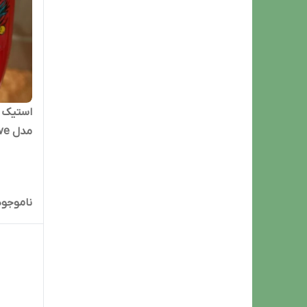
استیک ض
مدل bearglove حجم 50 میل
ناموجود