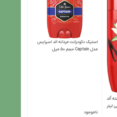
استیک دئودرانت مردانه الد اسپایس
مدل Captain حجم 50 میل
مردانه 48 ساعته اُلد
ناموجود