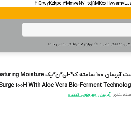
2iGrwyKzkpc13MmveN7_tdj9MKxxHwvemvLJ
یشی
بهداشتی
عطر و ادکلن
لوازم مراقبتی
تماس با ما
ست آبرسان ۱۰۰ ساعته ک*-لی*ن*یک ring Moisture
Surge 100H With Aloe Vera Bio-Ferment Technolog
ته‌بندی
:
آبرسان ومرطوب کننده