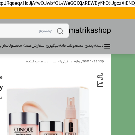
spJRqaeq8HcJjAfwOJwbfOL0WeGQIXj8REWBy4hQ6JgczXiENQ
matrikashop
دسته‌بندی محصولات
خانه
پیگیری سفارش
همه محصولات
آرا
matrikashop
/
لوازم مراقبتی
/
آبرسان ومرطوب کننده
y
دس