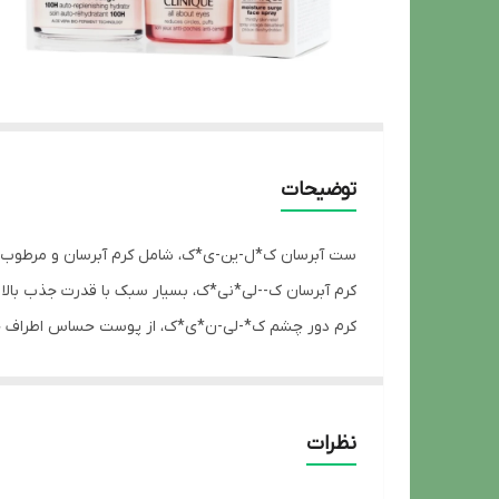
توضیحات
ست آبرسان ک*ل-ین-ی*ک، شامل کرم آبرسان و مرطوب ‌ک
کرم آبرسان ک--لی*نی*ک، بسیار سبک با قدرت جذب بالا است
کرم دور چشم ک*-لی-ن*ی*ک، از پوست حساس اطراف چش
اسپری آبرسان ک-*ل*ین-ی-*ک، آبرسانی موثر در افزایش
مشخصات اصلی ست آبرسان ۱۰۰ ساعته
نظرات
دارای بافت فوق العاده سبک و زود جذب