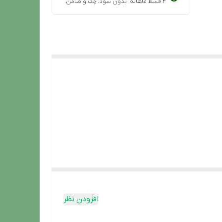
۴ قسط ماهانه. بدون سود، چک و ضامن.
افزودن نظر