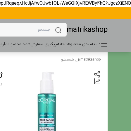
spJRqaeq8HcJjAfwOJwbfOL0WeGQIXj8REWBy4hQ6JgczXiENQ
matrikashop
دسته‌بندی محصولات
خانه
پیگیری سفارش
همه محصولات
آرا
matrikashop
/
ژل شستشو
ژل
دس