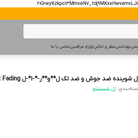
2iGrwyKzkpc13MmveN7_tdj9MKxxHwvemvLJ
یشی
بهداشتی
عطر و ادکلن
لوازم مراقبتی
تماس با ما
 شوینده ضد جوش و ضد لک ل**و**ر-*-ا*-ل Spot Fading
ته‌بندی
:
ژل شستشو