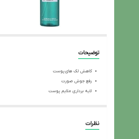
توضیحات
کاهش لک های پوست
رفع جوش صورت
لایه برداری ملایم پوست
حاوی نیاسین آمید با عملکرد رفع لک
تسکین دهنده پوست
محو جای لک و کاهش قرمزی
نظرات
دارای خاصیت آنتی باکتریال