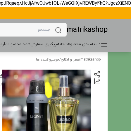
spJRqaeq8HcJjAfwOJwbfOL0WeGQIXj8REWBy4hQ6JgczXiENQ
matrikashop
دسته‌بندی محصولات
خانه
پیگیری سفارش
همه محصولات
آرا
matrikashop
/
عطر و ادکلن
/
خوشبو کننده ها
پ
دس