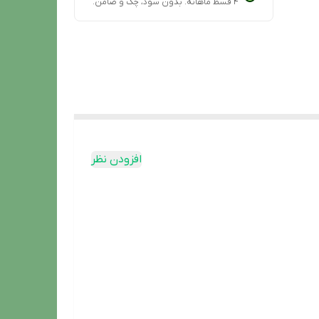
۴ قسط ماهانه. بدون سود، چک و ضامن.
افزودن نظر