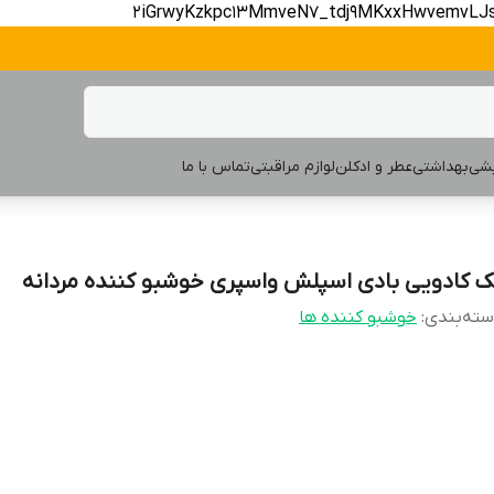
2iGrwyKzkpc13MmveN7_tdj9MKxxHwvemvLJ
یشی
بهداشتی
عطر و ادکلن
لوازم مراقبتی
تماس با ما
ک کادویی بادی اسپلش واسپری خوشبو کننده مردانه
ته‌بندی
:
خوشبو کننده ها