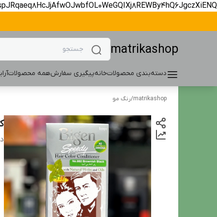
spJRqaeq8HcJjAfwOJwbfOL0WeGQIXj8REWBy4hQ6JgczXiENQ
matrikashop
دسته‌بندی محصولات
خانه
پیگیری سفارش
همه محصولات
آرا
matrikashop
/
رنگ مو
کی
دس