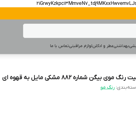
2iGrwyKzkpc13MmveN7_tdj9MKxxHwvemvLJ
یشی
بهداشتی
عطر و ادکلن
لوازم مراقبتی
تماس با ما
ت رنگ موی بیگن شماره 882 مشکی مایل به قهوه ای
ته‌بندی
:
رنگ مو