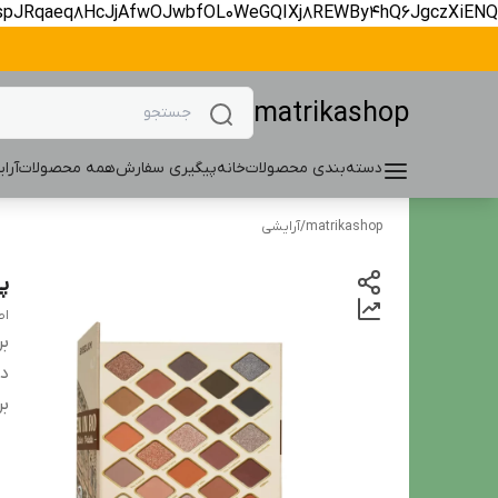
spJRqaeq8HcJjAfwOJwbfOL0WeGQIXj8REWBy4hQ6JgczXiENQ
matrikashop
دسته‌بندی محصولات
خانه
پیگیری سفارش
همه محصولات
آرا
matrikashop
/
آرایشی
پالت 
اص
بر
دس
بر