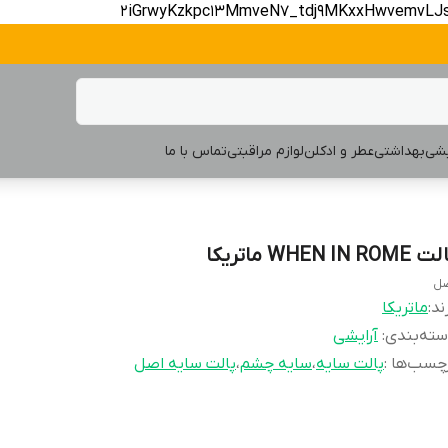
2iGrwyKzkpc13MmveN7_tdj9MKxxHwvemvLJ
یشی
بهداشتی
عطر و ادکلن
لوازم مراقبتی
تماس با ما
WHEN IN ROME ماتریکا
ل
ند:
ماتریکا
ته‌بندی
:
آرایشی
چسب‌ها :
پالت سایه
،
سایه چشم
،
پالت سایه اصل