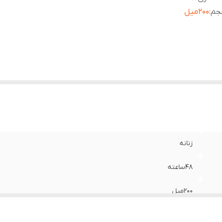
جم
:
200میل
زنانه
48ساعته
200میل