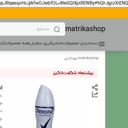
spJRqaeq8HcJjAfwOJwbfOL0WeGQIXj8REWBy4hQ6JgczXiENQ
matrikashop
دسته‌بندی محصولات
خانه
پیگیری سفارش
همه محصولات
آرا
matrikashop
/
بهداشتی
اس
OL
بر
دس
ج
ما