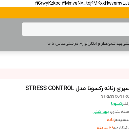
2iGrwyKzkpc13MmveN7_tdj9MKxxHwvemvLJ
یشی
بهداشتی
عطر و ادکلن
لوازم مراقبتی
تماس با ما
پری زنانه رکسونا مدل STRESS CONTROL
STRESS CONTR
ند:
رکسونا
ته‌بندی
:
بهداشتی
نسیت
:
زنانه
ندگاری
:
48ساعته