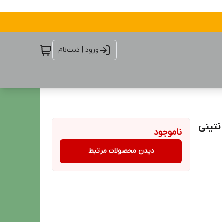
ورود | ثبت‌نام
 رکسونا مدل 72H Xtra Cool آرژانتینی
ناموجود
دیدن محصولات مرتبط