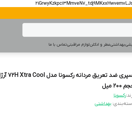
2iGrwyKzkpc13MmveN7_tdj9MKxxHwvemvLJ
یشی
بهداشتی
عطر و ادکلن
لوازم مراقبتی
تماس با ما
اسپری ضد تعریق مردانه
 200 میل
ند:
رکسونا
ته‌بندی
:
بهداشتی