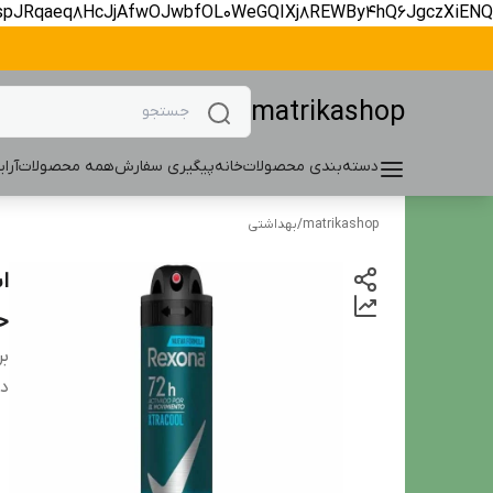
spJRqaeq8HcJjAfwOJwbfOL0WeGQIXj8REWBy4hQ6JgczXiENQ
matrikashop
دسته‌بندی محصولات
خانه
پیگیری سفارش
همه محصولات
آرا
matrikashop
/
بهداشتی
حجم
بر
دس