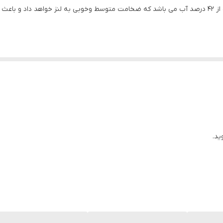
این لنز کاملا ضدحساسیت بوده و جنس آن تشکیل شده از 42 درصد آب می باشد که ضخامت متوسط وخوبی به 
ید.