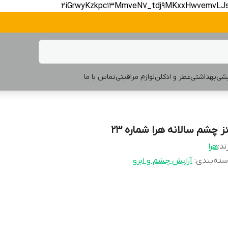
2iGrwyKzkpc13MmveN7_tdj9MKxxHwvemvLJ
یشی
بهداشتی
عطر و ادکلن
لوازم مراقبتی
تماس با ما
نز چشم سالانه هرا شماره 23
ند:
هرا
ته‌بندی
:
آرایش چشم و ابرو