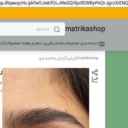
spJRqaeq8HcJjAfwOJwbfOL0WeGQIXj8REWBy4hQ6JgczXiENQ
matrikashop
دسته‌بندی محصولات
خانه
پیگیری سفارش
همه محصولات
آرا
matrikashop
/
آرایشی
/
آرایش چشم و ابرو
ل
بر
دس