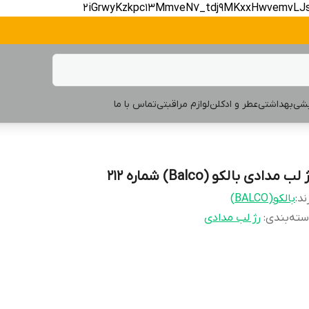
2iGrwyKzkpc13MmveN7_tdj9MKxxHwvemvLJ
یشی
بهداشتی
عطر و ادکلن
لوازم مراقبتی
تماس با ما
 لب مدادی بالکو (Balco) شماره 212
ند:
بالکو(BALCO)
ته‌بندی
:
رژ لب مدادی