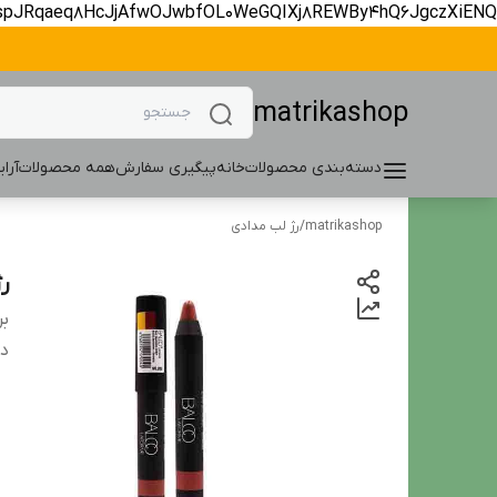
spJRqaeq8HcJjAfwOJwbfOL0WeGQIXj8REWBy4hQ6JgczXiENQ
matrikashop
دسته‌بندی محصولات
خانه
پیگیری سفارش
همه محصولات
آرا
matrikashop
/
رژ لب مدادی
رژ
بر
دس