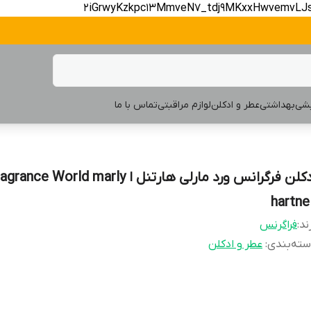
2iGrwyKzkpc13MmveN7_tdj9MKxxHwvemvLJ
یشی
بهداشتی
عطر و ادکلن
لوازم مراقبتی
تماس با ما
ادکلن فرگرانس ورد مارلی هارتنل ا rance World marly
hartnel
ند:
فراگرنس
ته‌بندی
:
عطر و ادکلن