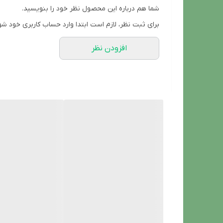
مشخصات کلی
شما هم درباره این محصول نظر خود را بنویسید.
برند
برای ثبت نظر، لازم است ابتدا وارد حساب کاربری خود شو
فراگرنس ورد
افزودن نظر
غلظت
ادوپرفیوم
مناسب
آقایان
مدل
هارتنل رایحه عطر پارفومز د مارلی هالتان
حجم ادکلن
100 میل
سبک رایحه
شیرین
طبع عطر