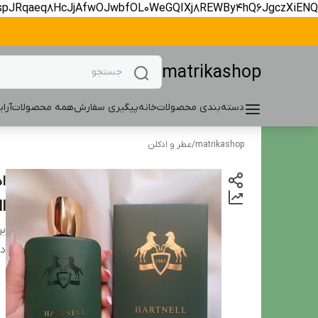
spJRqaeq8HcJjAfwOJwbfOL0WeGQIXj8REWBy4hQ6JgczXiENQ
matrikashop
دسته‌بندی محصولات
خانه
پیگیری سفارش
همه محصولات
آرا
matrikashop
/
عطر و ادکلن
l
بر
دس