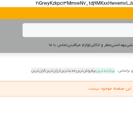
2iGrwyKzkpc13MmveN7_tdj9MKxxHwvemvLJ
یشی
بهداشتی
عطر و ادکلن
لوازم مراقبتی
تماس با ما
 براساس:
پربازدیدترین
پرفروش‌ترین
جدیدترین
ارزان‌ترین
گران‌ترین
در این صفحه موجود نیست