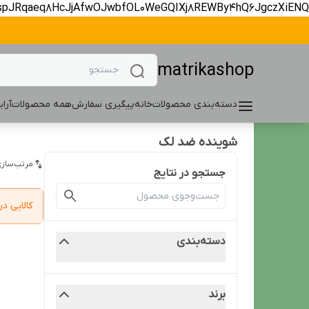
spJRqaeq8HcJjAfwOJwbfOL0WeGQIXj8REWBy4hQ6JgczXiENQ
matrikashop
دسته‌بندی محصولات
خانه
پیگیری سفارش
همه محصولات
آرا
شوینده ضد لک
مرتب‌سازی
جستجو در نتایج
کالایی 
دسته‌بندی
برند