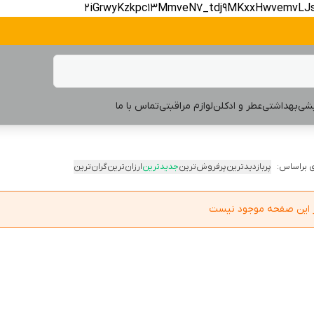
2iGrwyKzkpc13MmveN7_tdj9MKxxHwvemvLJ
یشی
بهداشتی
عطر و ادکلن
لوازم مراقبتی
تماس با ما
 براساس:
پربازدیدترین
پرفروش‌ترین
جدیدترین
ارزان‌ترین
گران‌ترین
در این صفحه موجود نیست