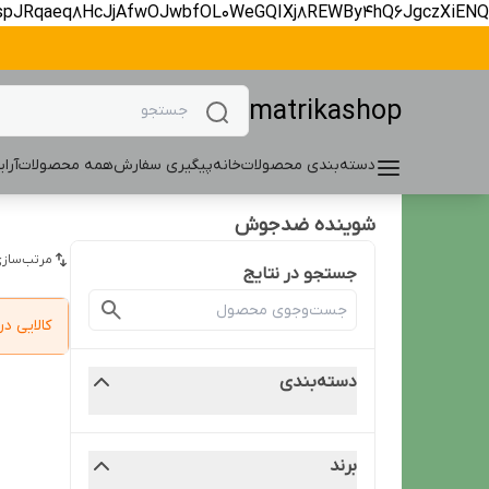
spJRqaeq8HcJjAfwOJwbfOL0WeGQIXj8REWBy4hQ6JgczXiENQ
matrikashop
دسته‌بندی محصولات
خانه
پیگیری سفارش
همه محصولات
آرا
شوینده ضدجوش
مرتب‌سازی
جستجو در نتایج
کالایی 
دسته‌بندی
برند