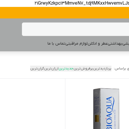
2iGrwyKzkpc13MmveN7_tdj9MKxxHwvemvLJ
یشی
بهداشتی
عطر و ادکلن
لوازم مراقبتی
تماس با ما
 براساس:
پربازدیدترین
پرفروش‌ترین
جدیدترین
ارزان‌ترین
گران‌ترین