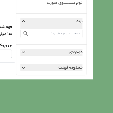
فوم شستشوی صورت
برند
فوم شس
100 میلی لیتر
40,000
موجودی
محدوده قیمت