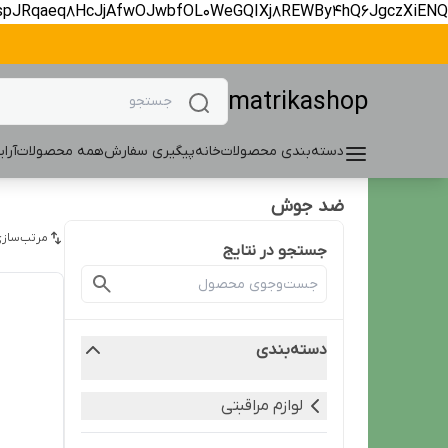
spJRqaeq8HcJjAfwOJwbfOL0WeGQIXj8REWBy4hQ6JgczXiENQ
matrikashop
دسته‌بندی محصولات
خانه
پیگیری سفارش
همه محصولات
آرا
ضد جوش
مرتب‌سازی
جستجو در نتایج
دسته‌بندی
لوازم مراقبتی