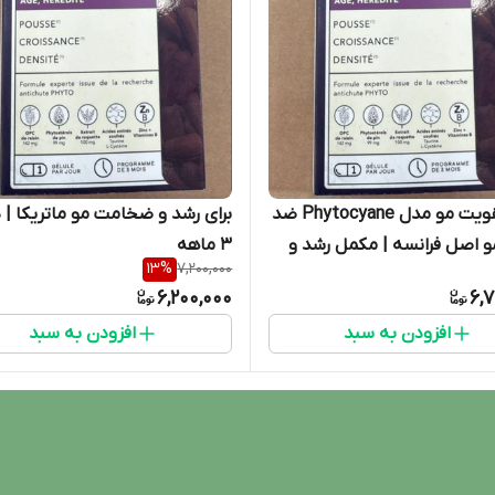
قرص تقویت مو مدل Phytocyane ضد
برای رشد و ضخامت مو ماتریکا | د
 اصل فرانسه | مکمل رشد و
۳ ماهه
13
%
7,200,000
| دوره ۳ ماهه
6,200,000
6,
افزودن به سبد
افزودن به سبد