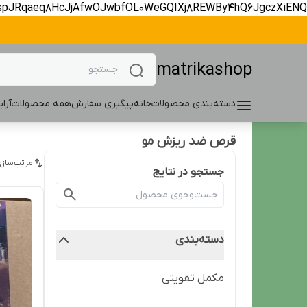
spJRqaeq8HcJjAfwOJwbfOL0WeGQIXj8REWBy4hQ6JgczXiENQ
matrikashop
دسته‌بندی محصولات
خانه
پیگیری سفارش
همه محصولات
آرا
قرص ضد ریزش مو
مرتب‌سازی
جستجو در نتایج
دسته‌بندی
مکمل تقویتی