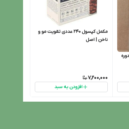
مکمل کپسول 240 عددی تقویت مو و
ناخن | اصل
وره
7,200,000
افزودن به سبد