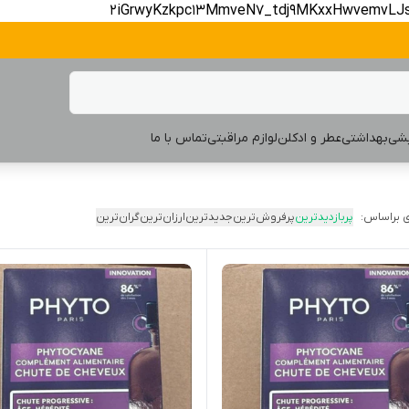
2iGrwyKzkpc13MmveN7_tdj9MKxxHwvemvLJ
یشی
بهداشتی
عطر و ادکلن
لوازم مراقبتی
تماس با ما
 براساس:
پربازدیدترین
پرفروش‌ترین
جدیدترین
ارزان‌ترین
گران‌ترین