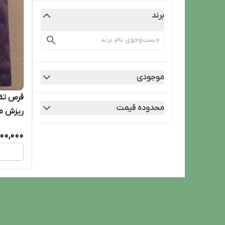
برند
موجودی
محدوده قیمت
ریزش مو
ضخامت مو 
700,000