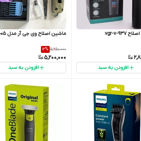
 vgr-v-937
ماشین اصلاح وی جی آر مدل V-005
12
%
5,950,000
5,200,000
2,
افزودن به سبد
افزودن به سبد