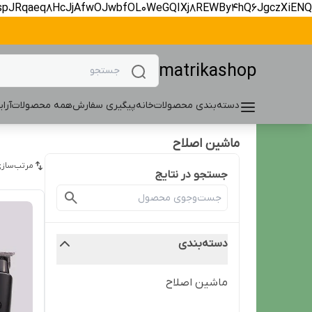
spJRqaeq8HcJjAfwOJwbfOL0WeGQIXj8REWBy4hQ6JgczXiENQ
matrikashop
دسته‌بندی محصولات
خانه
پیگیری سفارش
همه محصولات
آرا
ماشین اصلاح
مرتب‌سازی
جستجو در نتایج
دسته‌بندی
ماشین اصلاح