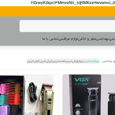
2iGrwyKzkpc13MmveN7_tdj9MKxxHwvemvLJ
یشی
بهداشتی
عطر و ادکلن
لوازم مراقبتی
تماس با ما
 براساس:
پربازدیدترین
پرفروش‌ترین
جدیدترین
ارزان‌ترین
گران‌ترین