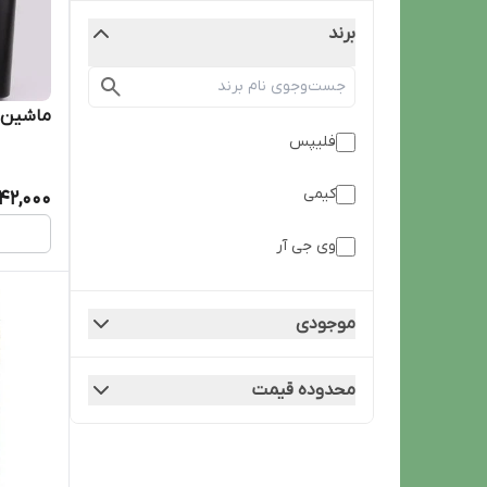
برند
ماشین اصلاح
فلیپس
کیمی
842,000
وی جی آر
موجودی
محدوده قیمت