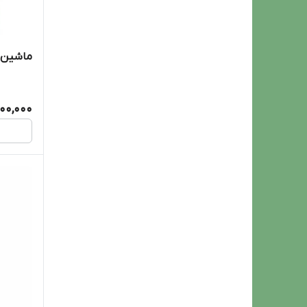
ماشین اص
900,000