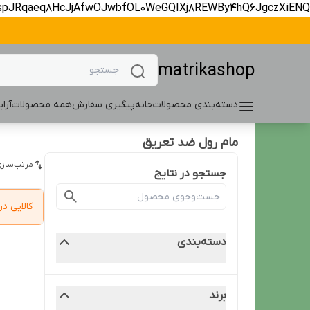
spJRqaeq8HcJjAfwOJwbfOL0WeGQIXj8REWBy4hQ6JgczXiENQ
matrikashop
دسته‌بندی محصولات
خانه
پیگیری سفارش
همه محصولات
آرا
مام رول ضد تعریق
مرتب‌سازی
جستجو در نتایج
کالایی 
دسته‌بندی
برند