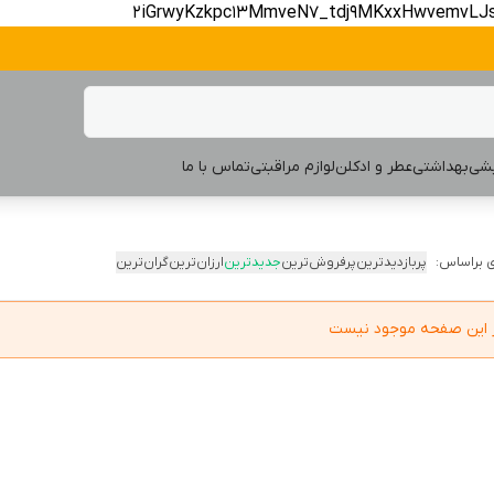
2iGrwyKzkpc13MmveN7_tdj9MKxxHwvemvLJ
یشی
بهداشتی
عطر و ادکلن
لوازم مراقبتی
تماس با ما
 براساس:
پربازدیدترین
پرفروش‌ترین
جدیدترین
ارزان‌ترین
گران‌ترین
در این صفحه موجود نیست