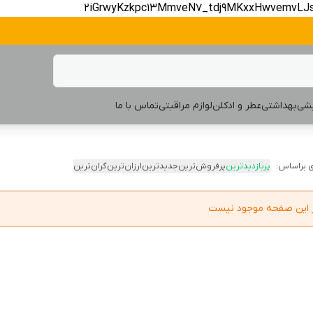
2iGrwyKzkpc13MmveN7_tdj9MKxxHwvemvLJ
یشی
بهداشتی
عطر و ادکلن
لوازم مراقبتی
تماس با ما
 براساس:
پربازدیدترین
پرفروش‌ترین
جدیدترین
ارزان‌ترین
گران‌ترین
در این صفحه موجود نیست