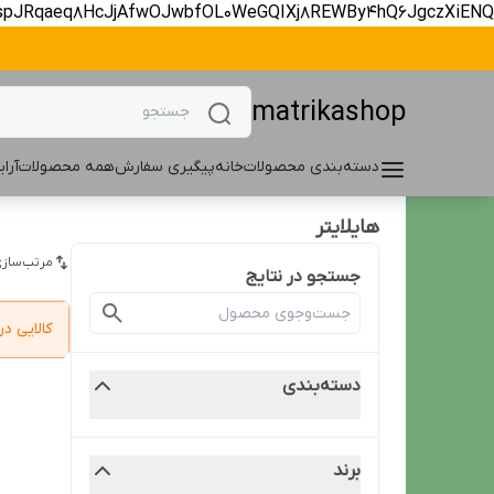
spJRqaeq8HcJjAfwOJwbfOL0WeGQIXj8REWBy4hQ6JgczXiENQ
matrikashop
دسته‌بندی محصولات
خانه
پیگیری سفارش
همه محصولات
آرا
هایلایتر
مرتب‌سازی
جستجو در نتایج
کالایی 
دسته‌بندی
برند