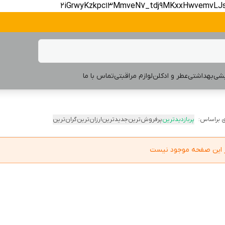
2iGrwyKzkpc13MmveN7_tdj9MKxxHwvemvLJ
یشی
بهداشتی
عطر و ادکلن
لوازم مراقبتی
تماس با ما
 براساس:
پربازدیدترین
پرفروش‌ترین
جدیدترین
ارزان‌ترین
گران‌ترین
در این صفحه موجود نیست