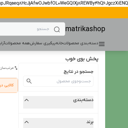
spJRqaeq8HcJjAfwOJwbfOL0WeGQIXj8REWBy4hQ6JgczXiENQ
matrikashop
دسته‌بندی محصولات
خانه
پیگیری سفارش
همه محصولات
آرا
پخش بوی خوب
مرتب‌سازی
جستجو در نتایج
کالایی 
دسته‌بندی
برند