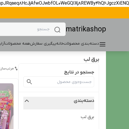
spJRqaeq8HcJjAfwOJwbfOL0WeGQIXj8REWBy4hQ6JgczXiENQ
matrikashop
دسته‌بندی محصولات
خانه
پیگیری سفارش
همه محصولات
آرا
برق لب
مرتب‌سازی
جستجو در نتایج
دسته‌بندی
برق لب