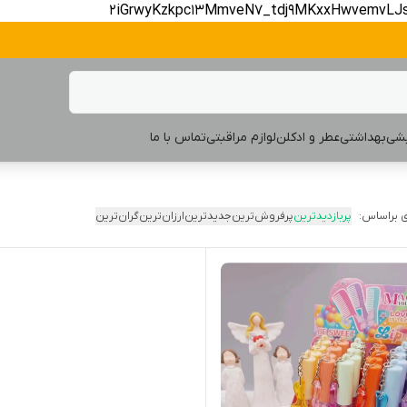
2iGrwyKzkpc13MmveN7_tdj9MKxxHwvemvLJ
یشی
بهداشتی
عطر و ادکلن
لوازم مراقبتی
تماس با ما
 براساس:
پربازدیدترین
پرفروش‌ترین
جدیدترین
ارزان‌ترین
گران‌ترین