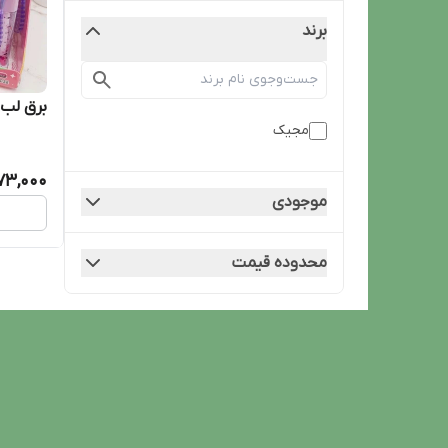
برند
برق لب 
مجیک
73,000
موجودی
محدوده قیمت