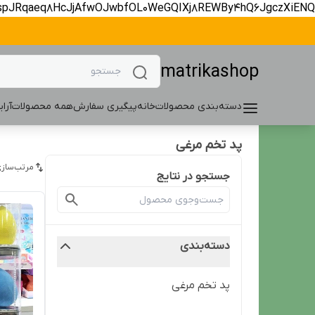
spJRqaeq8HcJjAfwOJwbfOL0WeGQIXj8REWBy4hQ6JgczXiENQ
matrikashop
دسته‌بندی محصولات
خانه
پیگیری سفارش
همه محصولات
آرا
پد تخم مرغی
مرتب‌سازی
جستجو در نتایج
دسته‌بندی
پد تخم مرغی