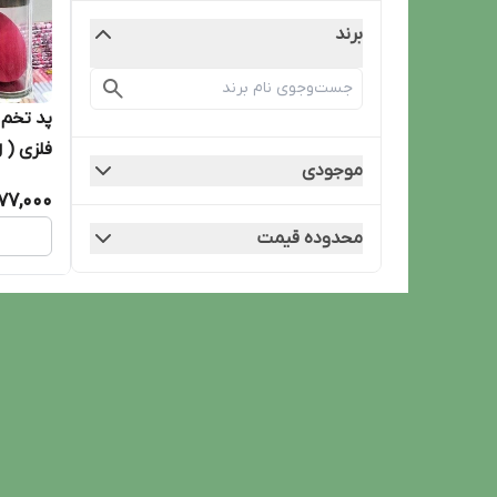
برند
پد تخم 
فلزی ( makeup espang )
موجودی
177,000
محدوده قیمت