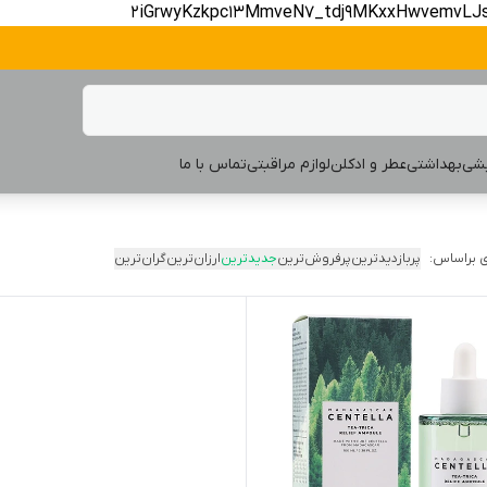
2iGrwyKzkpc13MmveN7_tdj9MKxxHwvemvLJ
یشی
بهداشتی
عطر و ادکلن
لوازم مراقبتی
تماس با ما
 براساس:
پربازدیدترین
پرفروش‌ترین
جدیدترین
ارزان‌ترین
گران‌ترین