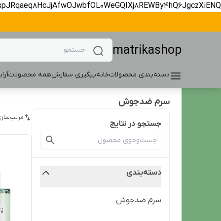
spJRqaeq8HcJjAfwOJwbfOL0WeGQIXj8REWBy4hQ6JgczXiENQ
matrikashop
دسته‌بندی محصولات
خانه
پیگیری سفارش
همه محصولات
آرا
سرم ضدجوش
مرتب‌سازی
جستجو در نتایج
دسته‌بندی
سرم ضدجوش