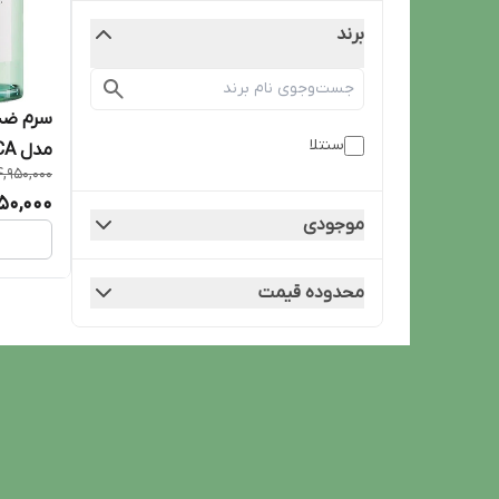
برند
سرم ضد
سنتلا
مدل TEA-TRICA
4,950,000
50,000
موجودی
محدوده قیمت